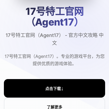
17号特工官网
（Agent17）
17号特工官网（Agent17） - 官方中文攻略 中
文
17号特工官网（Agent17）。专业的游戏平台，为您
提供优质的游戏体验。
↓
点击下载
了解更多