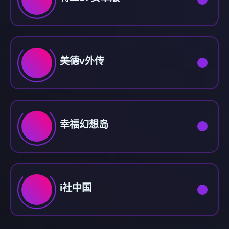
美德v外传
幸福幻想岛
i社中国