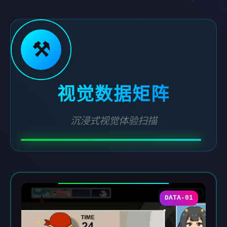
⚒️
视觉数据矩阵
沉浸式视觉体验扫描
DATA-01