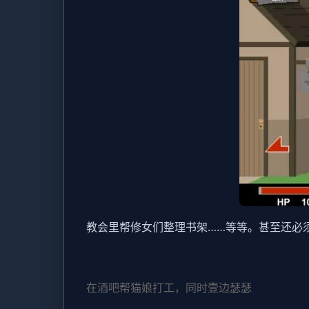
教会里帮修女们整理书架……等等。甚至还必
在酒吧帮猫娘打工，同时壹边瑟瑟