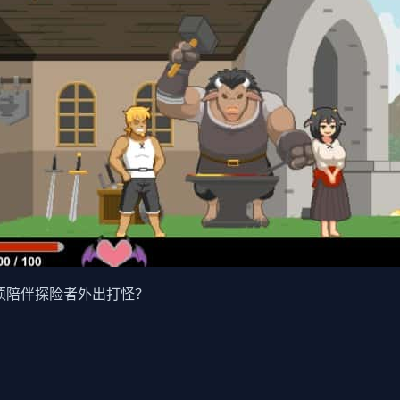
须陪伴探险者外出打怪？