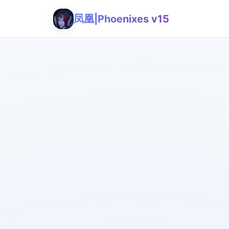
凤凰|Phoenixes v15