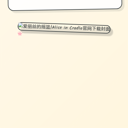
✧
♡
★
♥