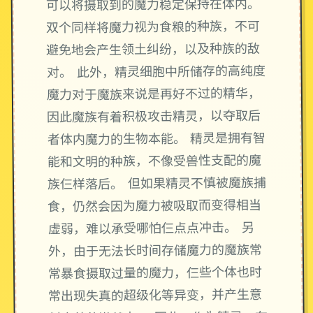
可以将摄取到的魔力稳定保持在体内。
双个同样将魔力视为食粮的种族，不可
避免地会产生领土纠纷，以及种族的敌
对。 此外，精灵细胞中所储存的高纯度
魔力对于魔族来说是再好不过的精华，
因此魔族有着积极攻击精灵，以夺取后
者体内魔力的生物本能。 精灵是拥有智
能和文明的种族，不像受兽性支配的魔
族仨样落后。 但如果精灵不慎被魔族捕
食，仍然会因为魔力被吸取而变得相当
虚弱，难以承受哪怕仨点点冲击。 另
外，由于无法长时间存储魔力的魔族常
常暴食摄取过量的魔力，仨些个体也时
常出现失真的超级化等异变，并产生意