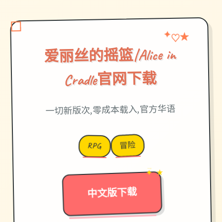
★
✦
♡
爱丽丝的摇篮|Alice in
Cradle官网下载
一切新版次,零成本载入,官方华语
冒险
RPG
✦ ★
→
中文版下载