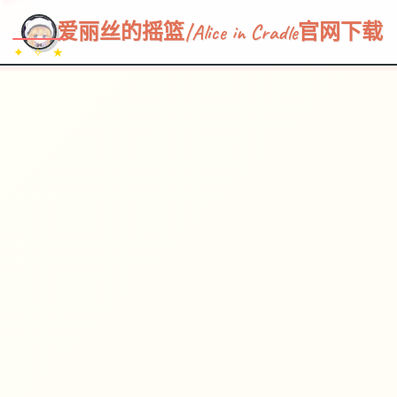
~~~
★
♡
✦
✧
♥
~
→
↗
爱丽丝的摇篮|Alice in Cradle官网下载
✦ ✧ ★