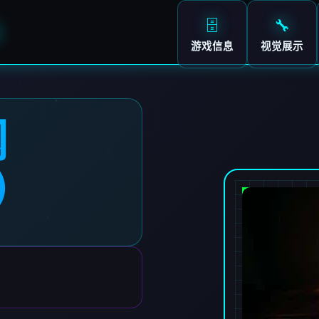
🗄️
🔧
）
游戏信息
视觉展示
网
7）