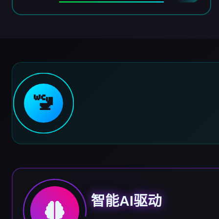
🚾
智能AI驱动