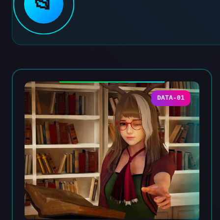
📂
DATA-01