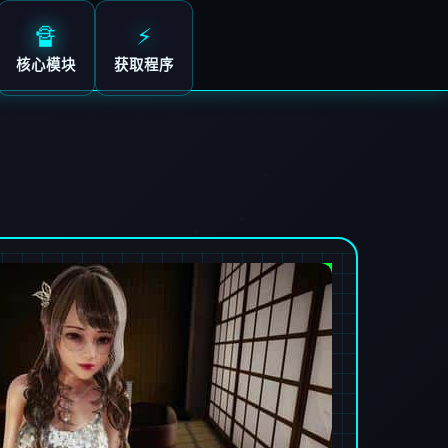
🔏
⚡
核心模块
获取程序