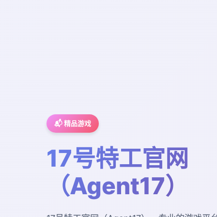
📬 精品游戏
17号特工官网
（Agent17）