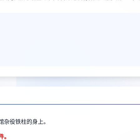
馆杂役铁柱的身上。
件。