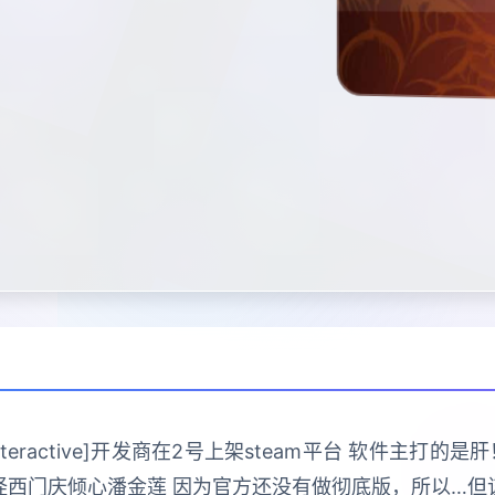
 Interactive]开发商在2号上架steam平台 软件主
怪西门庆倾心潘金莲 因为官方还没有做彻底版，所以…但