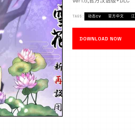
Ver1.5,官方汉语版+DLC
TAGS:
动态CV
官方中文
江
DOWNLOAD NOW