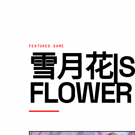
FEATURED GAME
雪月花|S
FLOWER