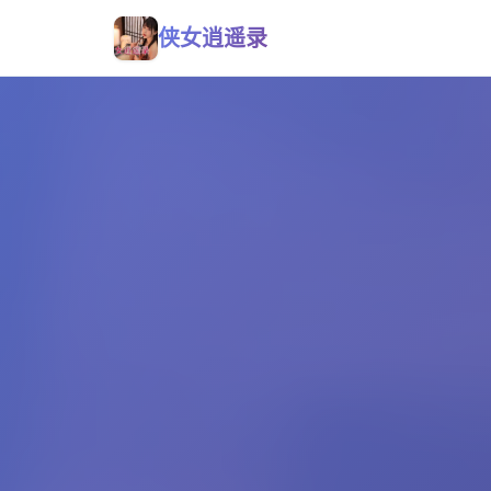
侠女逍遥录