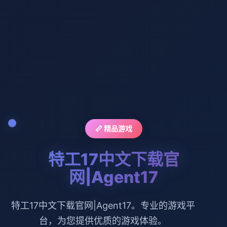
📏 精品游戏
特工17中文下载官
网|Agent17
特工17中文下载官网|Agent17。专业的游戏平
台，为您提供优质的游戏体验。