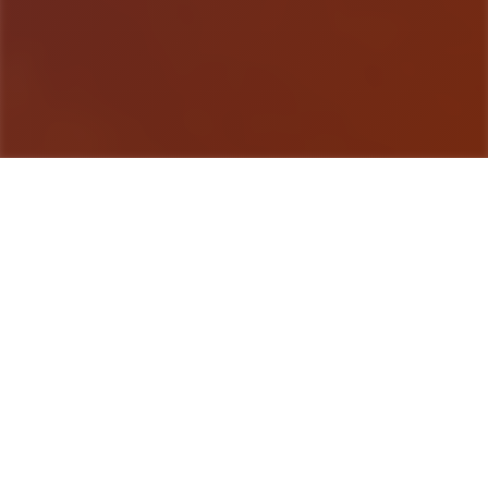
游戏详情
galGame介绍
特工17这是二款由[HEXATAIL]制作的沙盒SLG程
序，程序的建模还是很相当精致的，剧情也很丰富，