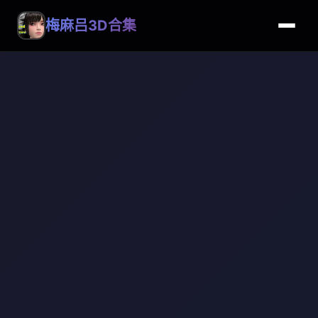
梅麻吕3D合集